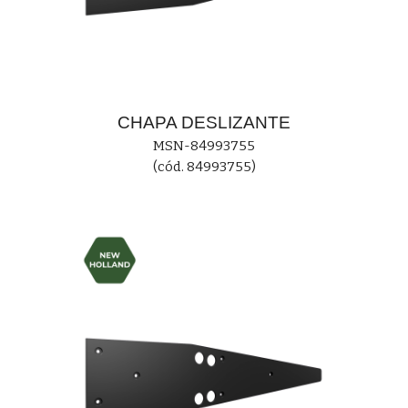
CHAPA
DESLIZANTE
MS
N-84993755
(cód. 84993755)