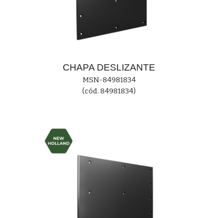
CHAPA
DESLIZANTE
MS
N-84981834
(cód. 84981834)