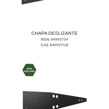
CHAPA
DESLIZANTE
MS
N-84993754
(cód. 84993754)