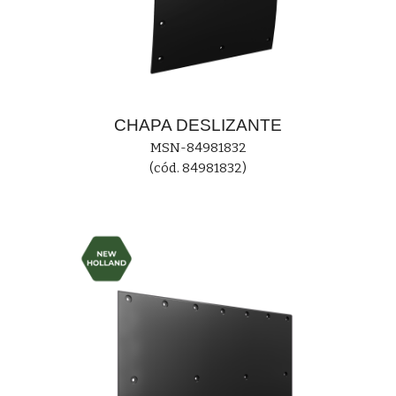
CHAPA
DESLIZANTE
MS
N-84981832
(cód. 84981832)