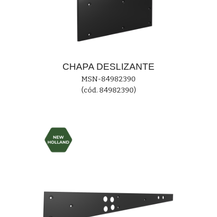
CHAPA
DESLIZANTE
MS
N-84982390
(cód. 84982390)