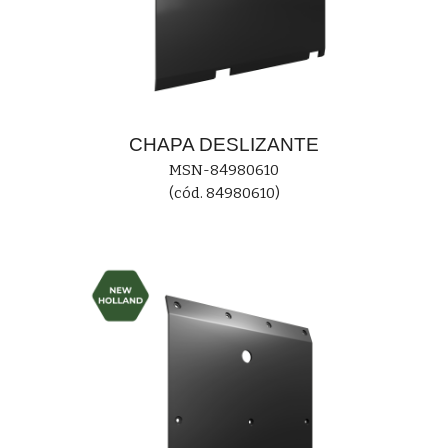
CHAPA
DESLIZANTE
MS
N-84980610
(cód. 84980610)