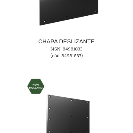
CHAPA
DESLIZANT
E
MS
N-84981833
(cód. 84981833)