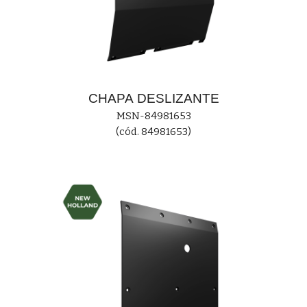
CHAPA
DESLIZANTE
MS
N-84981653
(cód. 84981653)