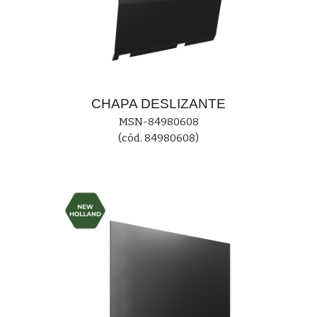
CHAPA
DESLIZANT
E
MS
N-84980608
(cód. 84980608)