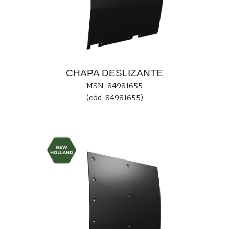
CHAPA
DESLIZANTE
MS
N-84981655
(cód. 84981655)