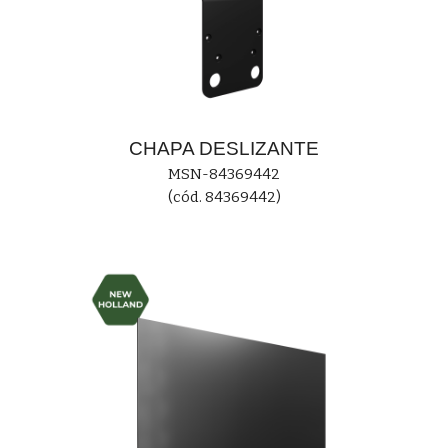
CHAPA
DESLIZANTE
MS
N-84369442
(cód. 84369442)