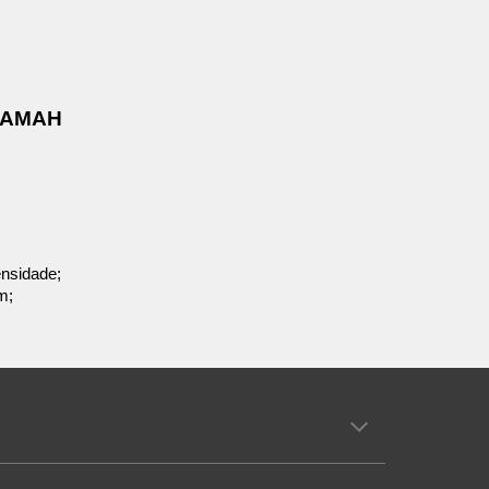
s
AMAH
ensidade;
m;