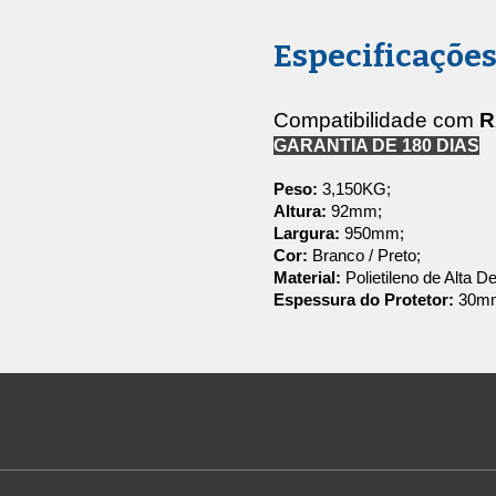
Especificaçõe
Compatibilidade com
R
GARANTIA DE 180 DIAS
Peso:
3,150
KG;
Altura:
9
2
mm;
Largura:
9
5
0
mm;
Cor:
Branco / Preto;
Material:
Polietileno de Alta D
Espessura do Protetor:
30
m