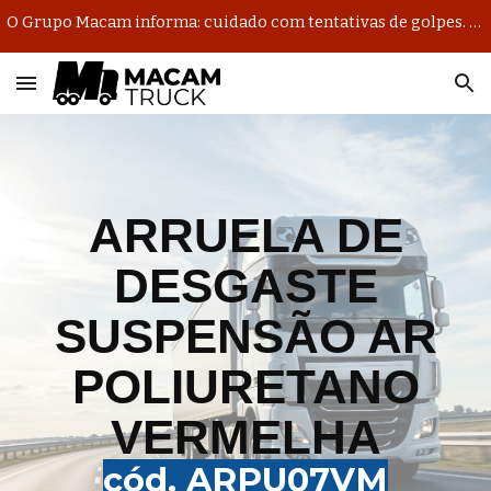
O Grupo Macam informa: cuidado com tentativas de golpes. Nosso único domínio oficial de e-mail é @macambrasil.com.br.
Skip to main content
Skip to navigation
ARRUELA DE
DESGASTE
SUSPENSÃO AR
P
OLIURETANO
VERMELHA
cód. ARP
U07VM