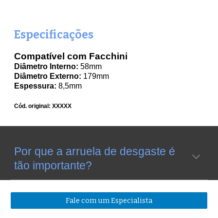
Especificações
Compatível com Facchini
Diâmetro Interno:
58mm
Diâmetro Externo:
179mm
Espessura:
8,5mm
Cód. original: XXXXX
Por que a arruela de desgaste é
tão importante?
Fale com um Especialista