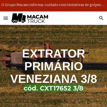
O Grupo Macam informa: cuidado com tentativas de golpes. Nosso único domínio oficial de e-mail é @macambrasil.com.br.
Skip to main content
Skip to navigation
EXTRATOR
PRIMÁRIO
VENEZIANA 3/8
cód. CXT17652 3
/8